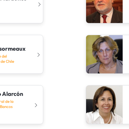
esormeaux
 del
de Chile
o Alarcón
al de la
 Bancos