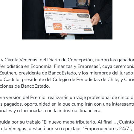
 y Carola Venegas, del Diario de Concepción, fueron las ganadora
 Periodística en Economía, Finanzas y Empresas”, cuya ceremoni
euthen, presidente de BancoEstado, y los miembros del jurado 
lo Castillo, presidente del Colegio de Periodistas de Chile, y Chr
ciones de BancoEstado.
ra versión del Premio, realizarán un viaje profesional de cinco d
os pagados, oportunidad en la que cumplirán con una interesante
nales y relacionadas con la industria financiera.
guida por su trabajo “El nuevo mapa tributario. Al final… ¿Cuán
rola Venegas, destacó por su reportaje “Emprendedores 24/7”, p